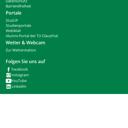
d
n
Datenschutz
h
Barrierefreiheit
i
Portale
e
Stud.IP
r
Studienportale
:
WebMail
Alumni-Portal der TU Clausthal
Wetter & Webcam
Zur Wetterstation
Folgen Sie uns auf
Facebook
Instagram
YouTube
LinkedIn