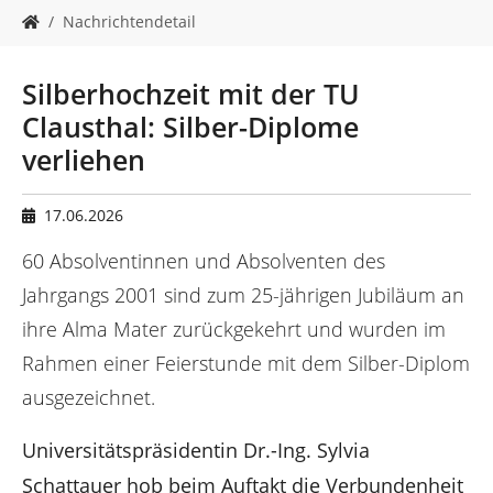
n
S
Nachrichtendetail
i
e
s
Silberhochzeit mit der TU
i
Clausthal: Silber-Diplome
n
d
verliehen
h
i
e
17.06.2026
r
60 Absolventinnen und Absolventen des
:
Jahrgangs 2001 sind zum 25-jährigen Jubiläum an
ihre Alma Mater zurückgekehrt und wurden im
Rahmen einer Feierstunde mit dem Silber-Diplom
ausgezeichnet.
Universitätspräsidentin Dr.-Ing. Sylvia
Schattauer hob beim Auftakt die Verbundenheit